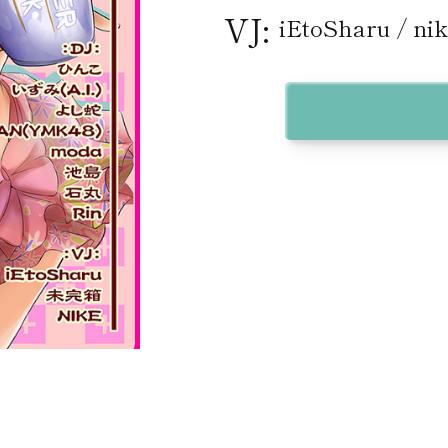
VJ:
iEtoSharu / n