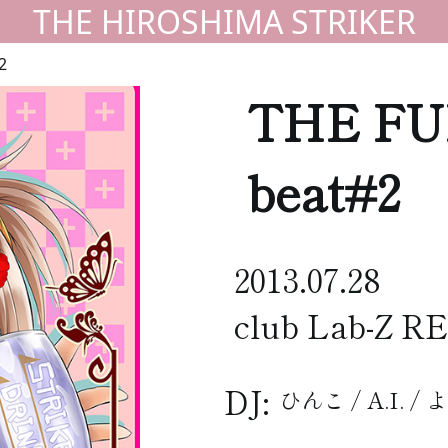
THE HIROSHIMA STRIKER
2
THE FU
beat#2
2013.07.28
club Lab-Z R
DJ:
ひんこ / A.I. / 