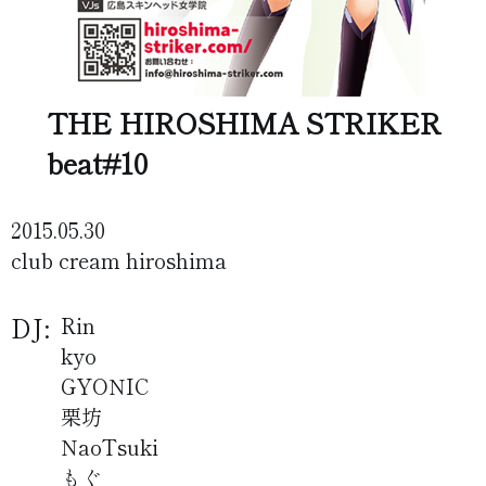
THE HIROSHIMA STRIKER
beat#10
2015.05.30
club cream hiroshima
DJ:
Rin
kyo
GYONIC
栗坊
NaoTsuki
もぐ