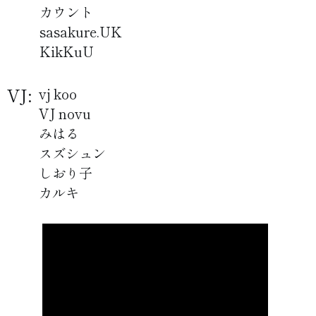
カウント
sasakure.UK
KikKuU
VJ:
vj koo
VJ novu
みはる
スズシュン
しおり子
カルキ